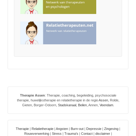
Therapie Assen
: Therapie, coaching, begeleiding, psychosociale
therapie, huwelijkstherapie en relatietherapie in de regio
Assen
, Rolde,
Gieten, Borger-Odoorn,
Stadskanaal
,
Beilen
, Annen,
Veendam
.
Therapie
|
Relatietherapie
|
Angsten
|
Burn-out
|
Depressie
|
Zingeving
|
Rouwverwerking
|
Stress
|
Trauma's
|
Contact
|
disclaimer
|